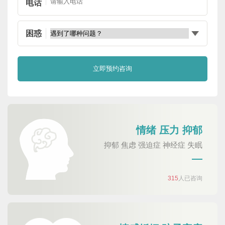
电话
困惑
情绪 压力 抑郁
抑郁 焦虑 强迫症 神经症 失眠
315
人已咨询