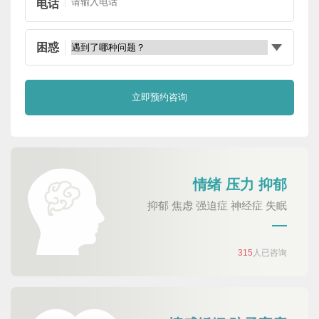
电话
困惑
情绪 压力 抑郁
抑郁 焦虑 强迫症 神经症 失眠
315
人已咨询