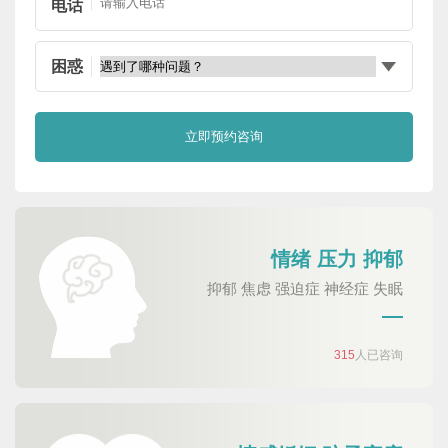
电话
困惑
情绪 压力 抑郁
抑郁 焦虑 强迫症 神经症 失眠
315
人已咨询