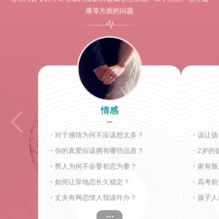
康等方面的问题
情感
·
对于感情为何不应该想太多？
·
该让孩
·
你的真爱应该拥有哪些品质？
·
2岁的
·
男人为何不会娶初恋为妻？
·
家有叛
·
如何让异地恋长久稳定？
·
高考前
·
丈夫有网恋情人我该咋办？
·
孩子人