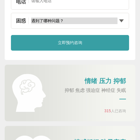
电话
困惑
情绪 压力 抑郁
抑郁 焦虑 强迫症 神经症 失眠
315
人已咨询