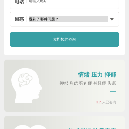
电话
困惑
情绪 压力 抑郁
抑郁 焦虑 强迫症 神经症 失眠
315
人已咨询